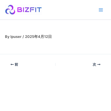
内
Main
容
Men
を
ス
キッ
プ
By
lpuser
/
2025年4月12日
前
次